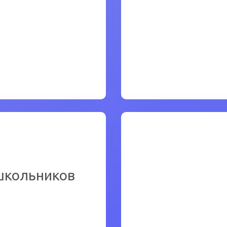
Чт
нее
Чт
школьников