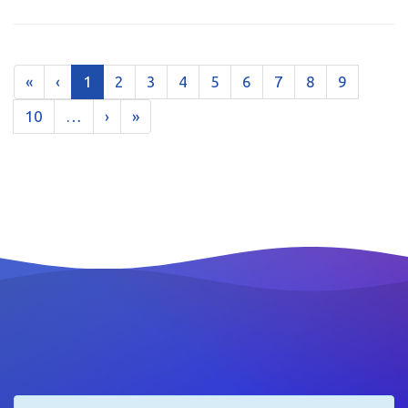
«
‹
1
2
3
4
5
6
7
8
9
10
…
›
»