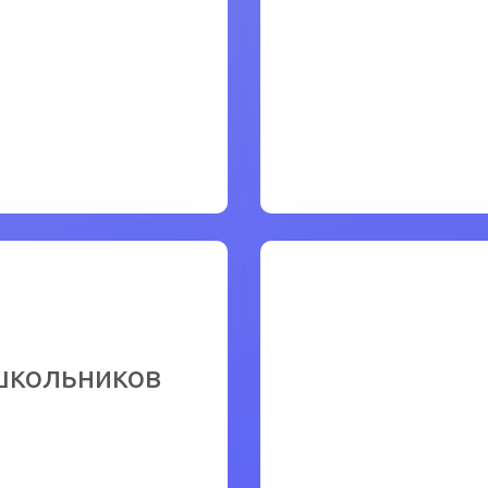
Чт
нее
Чт
школьников