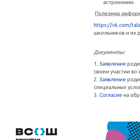
астрономии.
Полезную информ
https://vk.com/ta
школьников и их 
Документы:
1.
Заявление
родит
своем участии во
2.
Заявление
роди
специальных усло
3.
Согласие
на об