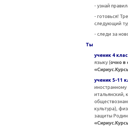
- узнай прави
- готовься! Т
следующий ту
- следи за но
Т
ы
ученик 4 клас
языку (
очно в
«Сириус.Курс
ученик 5-11 
иностранному 
итальянский, 
обществознани
культура), фи
защиты Родин
«Сириус.Курс