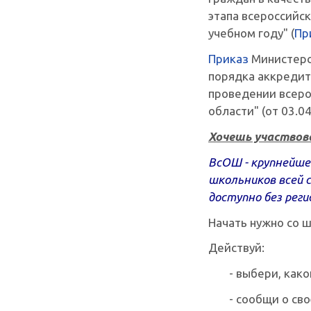
этапа всероссийс
учебном году" (
Пр
Приказ
Министерс
порядка аккредит
проведении всеро
области" (от 03.0
Хочешь участвов
ВсОШ - крупнейше
школьников всей 
доступно без реги
Начать нужно со ш
Действуй:
- выбери, как
- сообщи о св