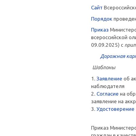
Сайт
Всероссийск
Порядок
проведен
Приказ
Министерс
всероссийской ол
09.09.2025) с
при
Дорожная кар
Шаблоны
1.
Заявление
об а
наблюдателя
2.
Согласие
на обр
заявление на акк
3.
Удостоверение
Приказ Министерс
граждан в качест